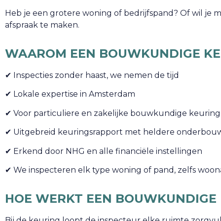
Heb je een grotere woning of bedrijfspand? Of wil j
afspraak te maken.
WAAROM EEN BOUWKUNDIGE KEU
✔ Inspecties zonder haast, we nemen de tijd
✔ Lokale expertise in Amsterdam
✔ Voor particuliere en zakelijke bouwkundige keurin
✔ Uitgebreid keuringsrapport met heldere onderbou
✔ Erkend door NHG en alle financiële instellingen
✔ We inspecteren elk type woning of pand, zelfs woo
HOE WERKT EEN BOUWKUNDIGE 
Bij de keuring loopt de inspecteur elke ruimte zorgvul