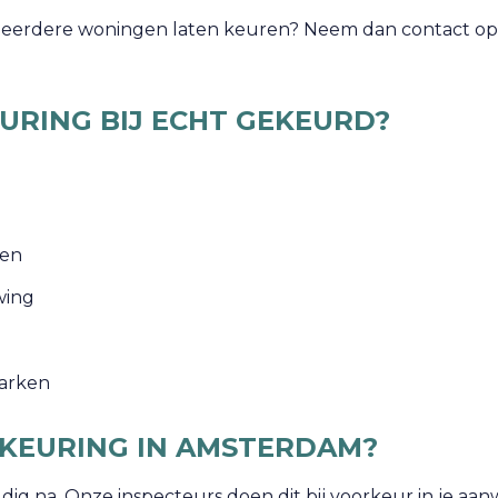
e meerdere woningen laten keuren? Neem dan contact op
RING BIJ ECHT GEKEURD?
gen
wing
narken
KEURING IN AMSTERDAM?
dig na. Onze inspecteurs doen dit bij voorkeur in je aan