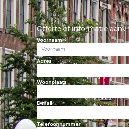
Offerte of informatie aanv
Voornaam
Adres
Woonplaats
E-mail
Telefoonnummer