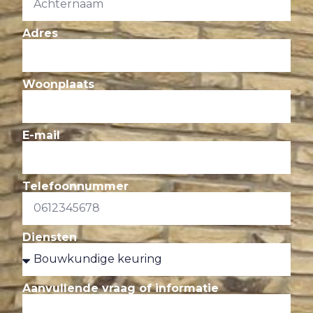
Adres
Woonplaats
E-mail
Telefoonnummer
Diensten
Aanvullende vraag of informatie